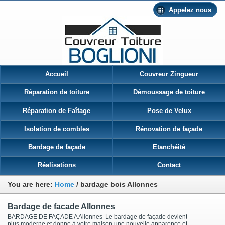
Appelez nous
Accueil
Couvreur Zingueur
Réparation de toiture
Démoussage de toiture
Réparation de Faîtage
Pose de Velux
Isolation de combles
Rénovation de façade
Bardage de façade
Etanchéité
Réalisations
Contact
You are here:
Home
/
bardage bois Allonnes
Bardage de facade Allonnes
BARDAGE DE FAÇADE A Allonnes Le bardage de façade devient
plus moderne et donne à votre maison une nouvelle apparence et