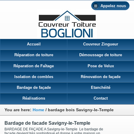
Appelez nous
Accueil
Couvreur Zingueur
Réparation de toiture
Démoussage de toiture
Réparation de Faîtage
Pose de Velux
Isolation de combles
Rénovation de façade
Bardage de façade
Etanchéité
Réalisations
Contact
You are here:
Home
/
bardage bois Savigny-le-Temple
Bardage de facade Savigny-le-Temple
BARDAGE DE FAÇADE A Savigny-le-Temple Le bardage de
façade devient très sophistiqué et donne à votre maison un