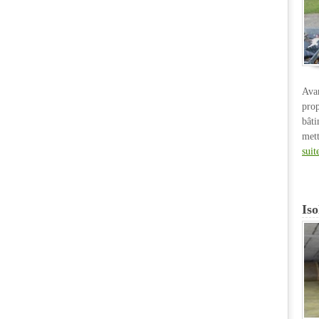
Ava
pro
bât
met
suit
Iso