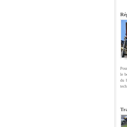
Rép
Pour
le b
du b
tech
Tr