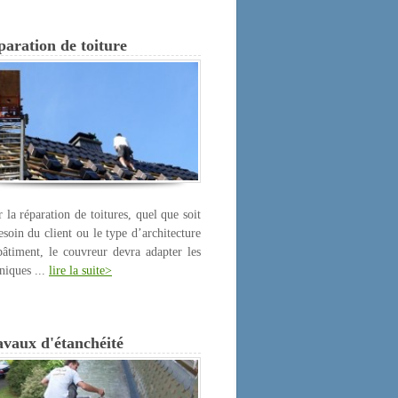
aration de toiture
 la réparation de toitures, quel que soit
esoin du client ou le type d’architecture
âtiment, le couvreur devra adapter les
niques ...
lire la suite>
avaux d'étanchéité