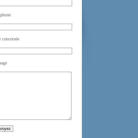
éphone
e concernée
sage