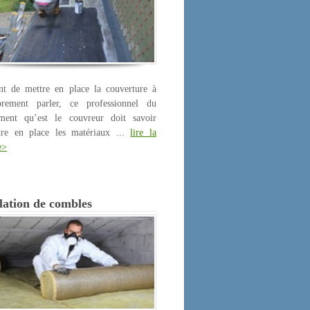
nt de mettre en place la couverture à
prement parler, ce professionnel du
iment qu’est le couvreur doit savoir
tre en place les matériaux ...
lire la
e>
lation de combles