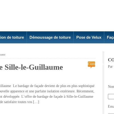
ion de toiture
Démoussage de toiture
Pose de Velux
Faç
laume
CO
Commentaires
e Sille-le-Guillaume
Par 
fermés
sur
Bardage
de
me Le bardage de façade devient de plus en plus sophistiqué
Nom
facade
ouvelle apparence et une parfaite isolation extérieure. Récemment,
Sille-
ent développée. L’offre de bardage de façade à Sille-le-Guillaume
le-
 de satisfaire toutes vos […]
Guillaume
Emai