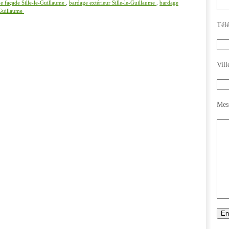
e façade Sille-le-Guillaume
,
bardage extérieur Sille-le-Guillaume
,
bardage
-Guillaume
Tél
Vill
Mes