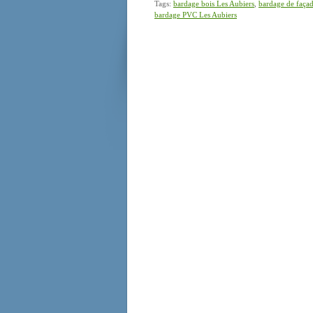
Tags:
bardage bois Les Aubiers
,
bardage de façad
bardage PVC Les Aubiers