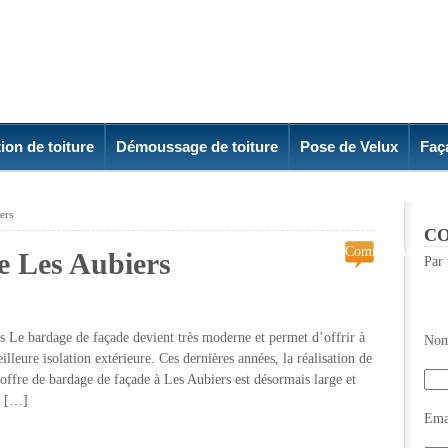
ion de toiture
Démoussage de toiture
Pose de Velux
Faç
ers
CO
Commentaires
e Les Aubiers
Par 
fermés
sur
Bardage
de
ardage de façade devient très moderne et permet d’offrir à
Nom
facade
leure isolation extérieure. Ces dernières années, la réalisation de
Les
ffre de bardage de façade à Les Aubiers est désormais large et
Aubiers
s […]
Emai