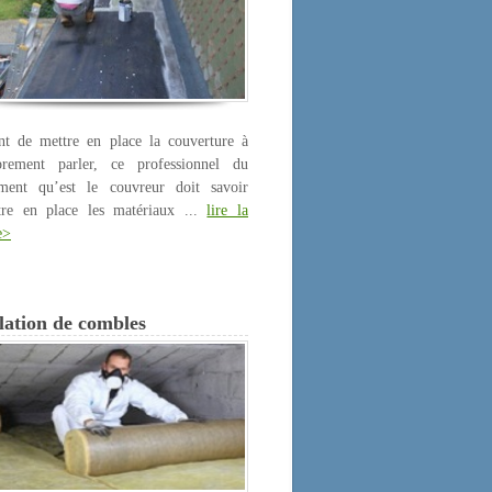
nt de mettre en place la couverture à
prement parler, ce professionnel du
iment qu’est le couvreur doit savoir
tre en place les matériaux ...
lire la
e>
lation de combles