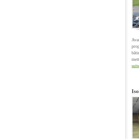
Ava
pro
bât
met
suit
Iso