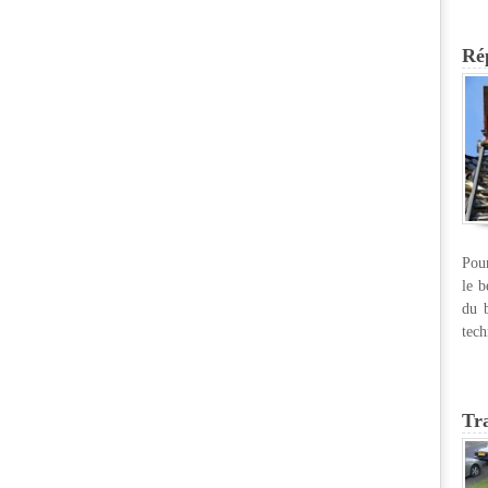
Rép
Pour
le b
du b
tech
Tr