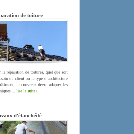
aration de toiture
 la réparation de toitures, quel que soit
esoin du client ou le type d’architecture
âtiment, le couvreur devra adapter les
niques ...
lire la suite>
avaux d'étanchéité