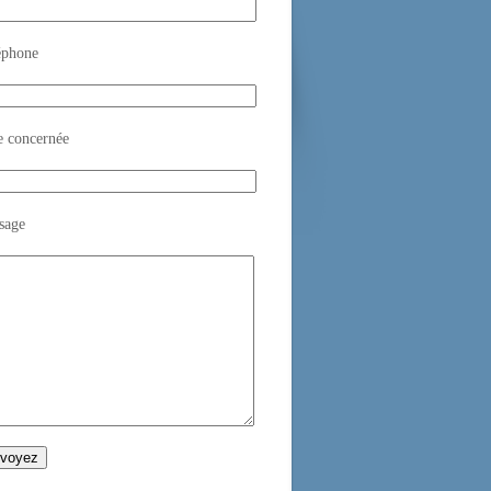
éphone
e concernée
sage