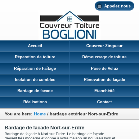
Appelez nous
Accueil
Couvreur Zingueur
Réparation de toiture
Démoussage de toiture
Réparation de Faîtage
Pose de Velux
Isolation de combles
Rénovation de façade
Bardage de façade
Etanchéité
Réalisations
Contact
You are here:
Home
/
bardage extérieur Nort-sur-Erdre
Bardage de facade Nort-sur-Erdre
Bardage de façade à Nort-sur-Erdre Le bardage de façade
devient très moderne et donne à votre maison un nouveau look et