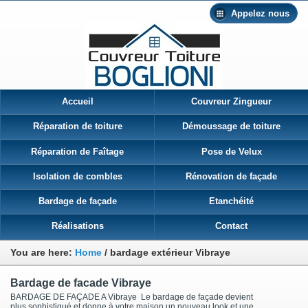
Appelez nous
Accueil
Couvreur Zingueur
Réparation de toiture
Démoussage de toiture
Réparation de Faîtage
Pose de Velux
Isolation de combles
Rénovation de façade
Bardage de façade
Etanchéité
Réalisations
Contact
You are here:
Home
/
bardage extérieur Vibraye
Bardage de facade Vibraye
BARDAGE DE FAÇADE A Vibraye Le bardage de façade devient
plus sophistiqué et donne à votre maison un nouveau look et une