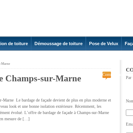
ion de toiture
Démoussage de toiture
Pose de Velux
Faç
ur-Marne
CO
Commentaires
de Champs-sur-Marne
Par 
fermés
sur
Bardage
de
ne Le bardage de façade devient de plus en plus moderne et
Nom
facade
uveau look et une bonne isolation extérieure. Récemment, les
Champs-
ément évolué. L’offre de bardage de façade à Champs-sur-Marne
sur-
 en mesure de […]
Marne
Emai