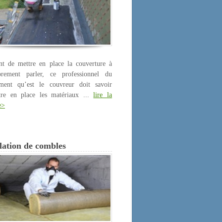
nt de mettre en place la couverture à
prement parler, ce professionnel du
iment qu’est le couvreur doit savoir
tre en place les matériaux ...
lire la
e>
lation de combles