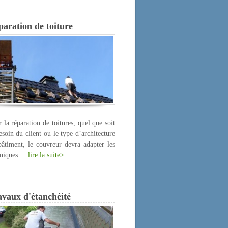
aration de toiture
 la réparation de toitures, quel que soit
esoin du client ou le type d’architecture
âtiment, le couvreur devra adapter les
niques ...
lire la suite>
avaux d'étanchéité