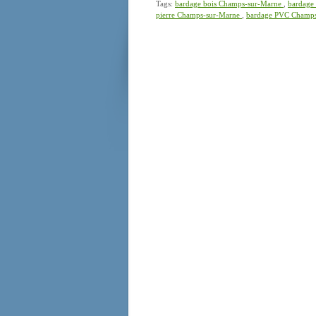
Tags:
bardage bois Champs-sur-Marne
,
bardage
pierre Champs-sur-Marne
,
bardage PVC Champ