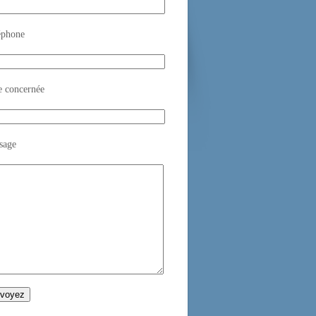
éphone
e concernée
sage