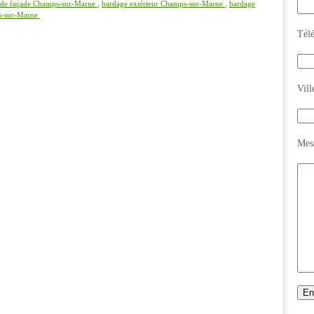
 de façade Champs-sur-Marne
,
bardage extérieur Champs-sur-Marne
,
bardage
s-sur-Marne
Tél
Vill
Mes