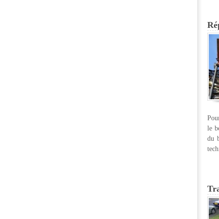
Rép
Pour
le b
du b
tech
Tr