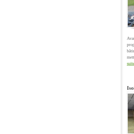
Ava
pro
bât
met
suit
Iso