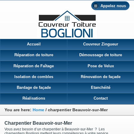
Appelez nous
Accueil
Couvreur Zingueur
Réparation de toiture
Démoussage de toiture
Réparation de Faîtage
Pose de Velux
Isolation de combles
Rénovation de façade
Bardage de façade
Etanchéité
Réalisations
Contact
You are here:
Home
/
charpentier Beauvoir-sur-Mer
Charpentier Beauvoir-sur-Mer
Vous avez besoin d’un charpentier à Beauvoir-sur-Mer ? Les
charpentiers Boglioni mettent leurs compétences à votre service