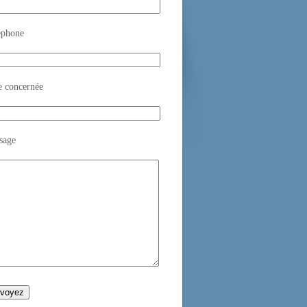
éphone
e concernée
sage