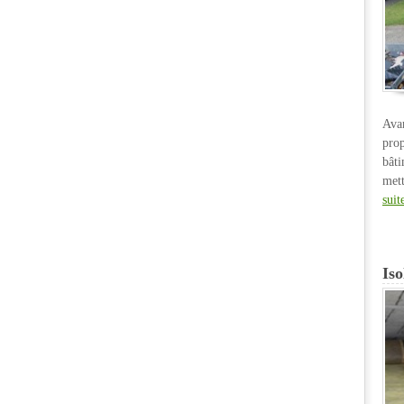
Ava
pro
bât
met
suit
Iso