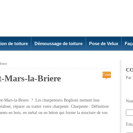
ion de toiture
Démoussage de toiture
Pose de Velux
Faç
Briere
CO
Commentaires
t-Mars-la-Briere
Par 
fermés
sur
Charpentier
Saint-
nt-Mars-la-Briere ? Les charpentiers Boglioni mettent leur
Nom
Mars-
éaliser, réparer ou traiter votre charpente. Charpente : Définition
la-
ents en bois, en métal ou en béton qui forme la structure de vos
Briere
Emai