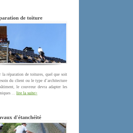
aration de toiture
 la réparation de toitures, quel que soit
esoin du client ou le type d’architecture
âtiment, le couvreur devra adapter les
niques ...
lire la suite>
avaux d'étanchéité