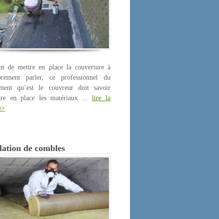
nt de mettre en place la couverture à
prement parler, ce professionnel du
iment qu’est le couvreur doit savoir
tre en place les matériaux ...
lire la
e>
lation de combles