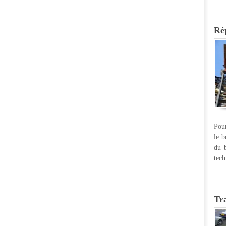
Rép
Pour
le b
du b
tech
Tr