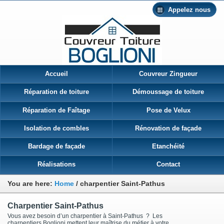
Appelez nous
Accueil
Couvreur Zingueur
Réparation de toiture
Démoussage de toiture
Réparation de Faîtage
Pose de Velux
Isolation de combles
Rénovation de façade
Bardage de façade
Etanchéité
Réalisations
Contact
You are here:
Home
/
charpentier Saint-Pathus
Charpentier Saint-Pathus
Vous avez besoin d’un charpentier à Saint-Pathus ? Les
charpentiers Boglioni mettent leur maîtrise du métier à votre