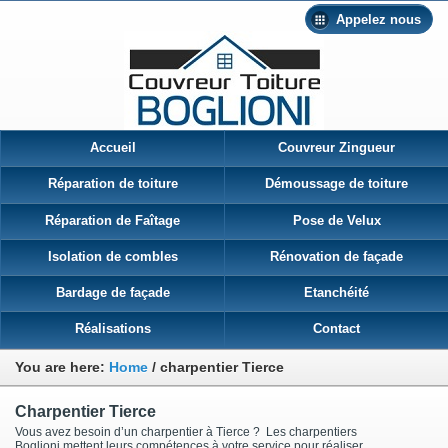
Appelez nous
Accueil
Couvreur Zingueur
Réparation de toiture
Démoussage de toiture
Réparation de Faîtage
Pose de Velux
Isolation de combles
Rénovation de façade
Bardage de façade
Etanchéité
Réalisations
Contact
You are here:
Home
/
charpentier Tierce
Charpentier Tierce
Vous avez besoin d’un charpentier à Tierce ? Les charpentiers
Boglioni mettent leurs compétences à votre service pour réaliser,