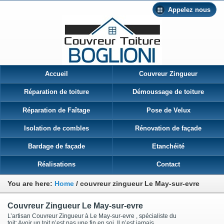
Appelez nous
Accueil
Couvreur Zingueur
Réparation de toiture
Démoussage de toiture
Réparation de Faîtage
Pose de Velux
Isolation de combles
Rénovation de façade
Bardage de façade
Etanchéité
Réalisations
Contact
You are here:
Home
/
couvreur zingueur Le May-sur-evre
Couvreur Zingueur Le May-sur-evre
L’artisan Couvreur Zingueur à Le May-sur-evre , spécialiste du
toit: Avoir un toit n’est pas une fin en soi. Il n’est jamais