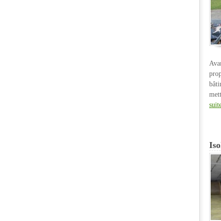
Ava
pro
bât
met
suit
Iso