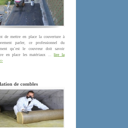
nt de mettre en place la couverture à
prement parler, ce professionnel du
iment qu’est le couvreur doit savoir
tre en place les matériaux ...
lire la
e>
lation de combles