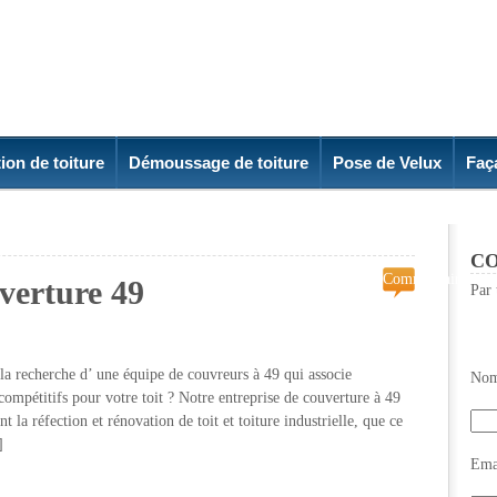
ion de toiture
Démoussage de toiture
Pose de Velux
Faç
CO
Commentaires
verture 49
Par 
fermés
sur
Entreprise
de
la recherche d’ une équipe de couvreurs à 49 qui associe
Nom
couverture
compétitifs pour votre toit ? Notre entreprise de couverture à 49
49
la réfection et rénovation de toit et toiture industrielle, que ce
]
Emai