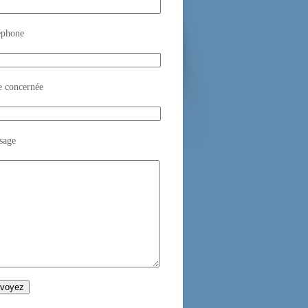
éphone
e concernée
sage