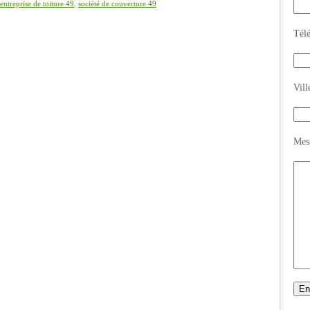
entreprise de toiture 49
,
société de couverture 49
Tél
Vill
Mes