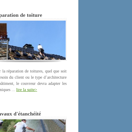
aration de toiture
 la réparation de toitures, quel que soit
esoin du client ou le type d’architecture
âtiment, le couvreur devra adapter les
niques ...
lire la suite>
avaux d'étanchéité