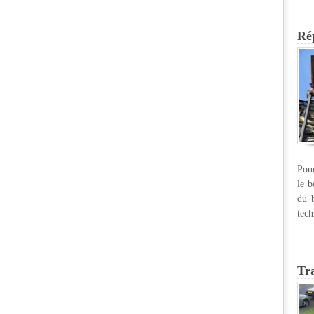
Rép
Pour
le b
du b
tech
Tr