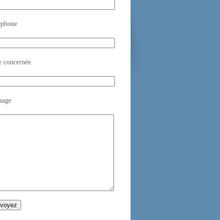
éphone
e concernée
sage