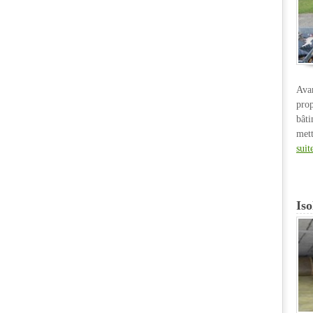
Ava
pro
bât
met
suit
Iso