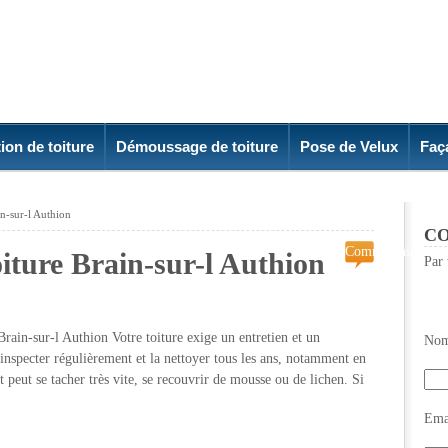
ion de toiture
Démoussage de toiture
Pose de Velux
Faç
n-sur-l Authion
CO
Commentaires
iture Brain-sur-l Authion
Par 
fermés
sur
Demoussage
de
rain-sur-l Authion Votre toiture exige un entretien et un
Nom
toiture
l’inspecter régulièrement et la nettoyer tous les ans, notamment en
Brain-
t peut se tacher très vite, se recouvrir de mousse ou de lichen. Si
sur-
l
Emai
Authion