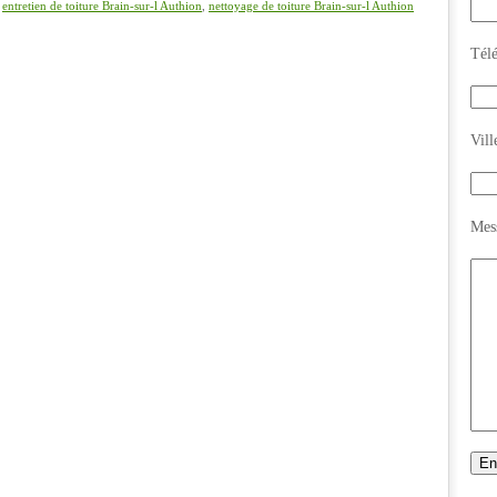
,
entretien de toiture Brain-sur-l Authion
,
nettoyage de toiture Brain-sur-l Authion
Tél
Vill
Mes