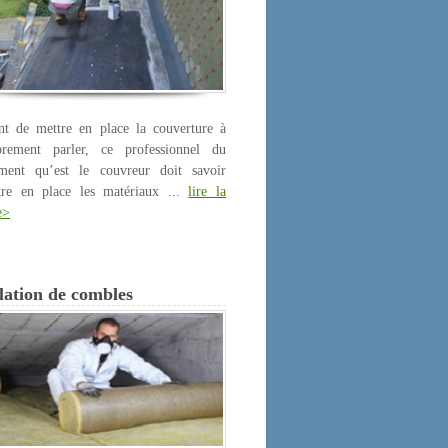
nt de mettre en place la couverture à
prement parler, ce professionnel du
iment qu’est le couvreur doit savoir
tre en place les matériaux ...
lire la
e>
lation de combles