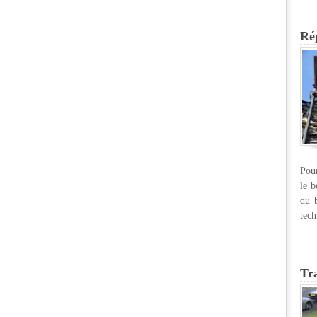
Rép
Pour
le b
du b
tech
Tr