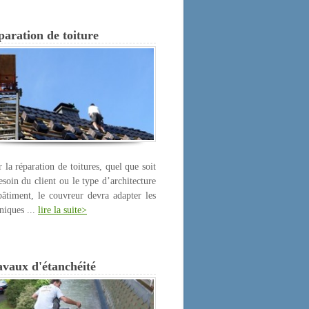
aration de toiture
 la réparation de toitures, quel que soit
esoin du client ou le type d’architecture
âtiment, le couvreur devra adapter les
niques ...
lire la suite>
avaux d'étanchéité