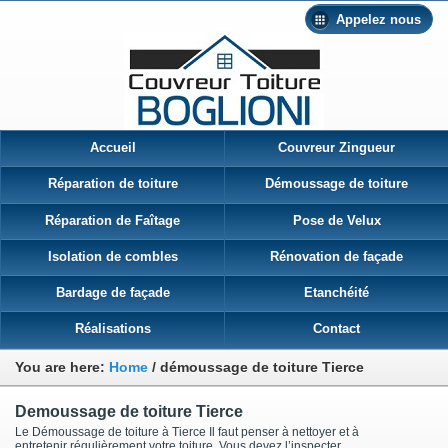
Appelez nous
Accueil
Couvreur Zingueur
Réparation de toiture
Démoussage de toiture
Réparation de Faîtage
Pose de Velux
Isolation de combles
Rénovation de façade
Bardage de façade
Etanchéité
Réalisations
Contact
You are here:
Home
/
démoussage de toiture Tierce
Demoussage de toiture Tierce
Le Démoussage de toiture à Tierce Il faut penser à nettoyer et à
entretenir régulièrement votre toiture. Vous devez l’inspecter