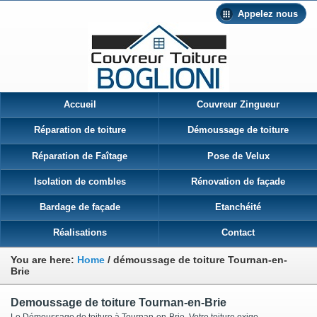
Appelez nous
Accueil
Couvreur Zingueur
Réparation de toiture
Démoussage de toiture
Réparation de Faîtage
Pose de Velux
Isolation de combles
Rénovation de façade
Bardage de façade
Etanchéité
Réalisations
Contact
You are here:
Home
/
démoussage de toiture Tournan-en-
Brie
Demoussage de toiture Tournan-en-Brie
Le Démoussage de toiture à Tournan-en-Brie Votre toiture exige