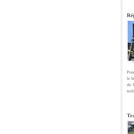
Rép
Pour
le b
du b
tech
Tr