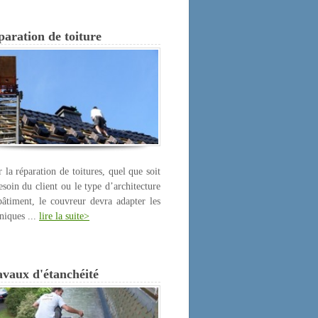
aration de toiture
 la réparation de toitures, quel que soit
esoin du client ou le type d’architecture
âtiment, le couvreur devra adapter les
niques ...
lire la suite>
avaux d'étanchéité