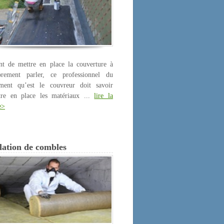
nt de mettre en place la couverture à
prement parler, ce professionnel du
iment qu’est le couvreur doit savoir
tre en place les matériaux ...
lire la
e>
lation de combles