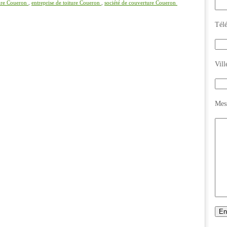
ture Coueron
,
entreprise de toiture Coueron
,
société de couverture Coueron
Tél
Vill
Mes