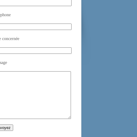
éphone
e concernée
sage