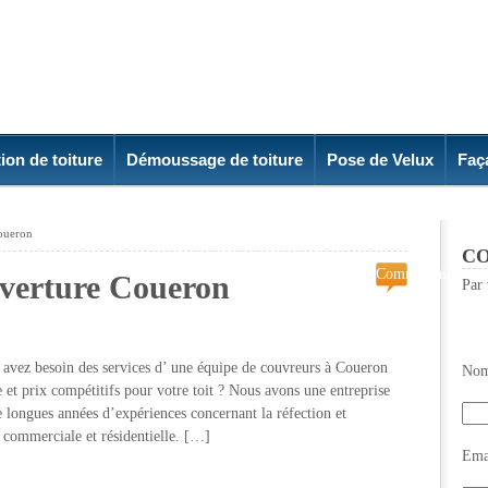
ion de toiture
Démoussage de toiture
Pose de Velux
Faç
Coueron
CO
Commentaires
uverture Coueron
Par 
fermés
sur
Entreprise
de
avez besoin des services d’ une équipe de couvreurs à Coueron
Nom
couverture
re et prix compétitifs pour votre toit ? Nous avons une entreprise
Coueron
longues années d’expériences concernant la réfection et
e, commerciale et résidentielle. […]
Emai