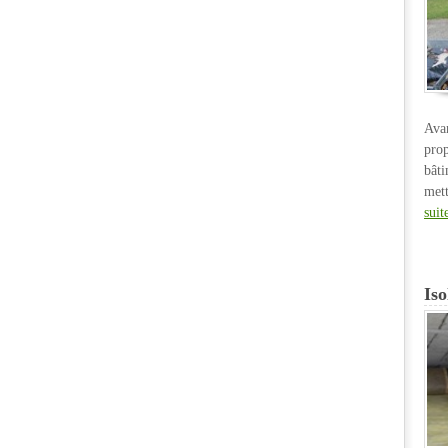
Ava
pro
bât
met
suit
Iso