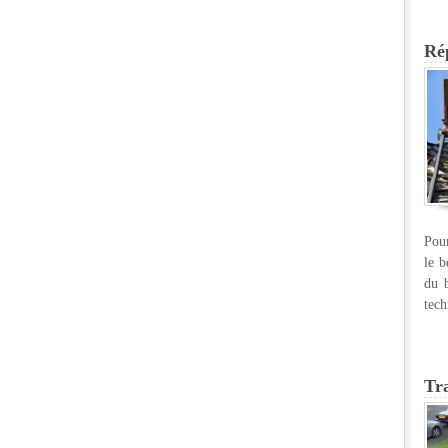
Rép
Pour
le b
du b
tech
Tr