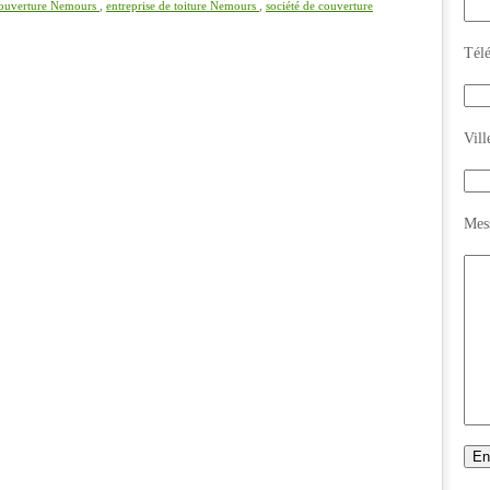
 couverture Nemours
,
entreprise de toiture Nemours
,
société de couverture
Tél
Vill
Mes