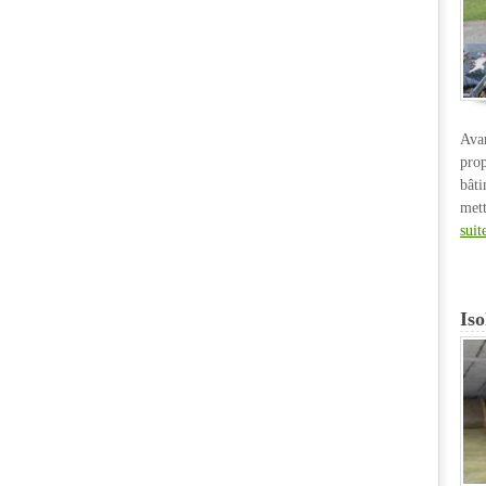
Ava
pro
bât
met
suit
Iso