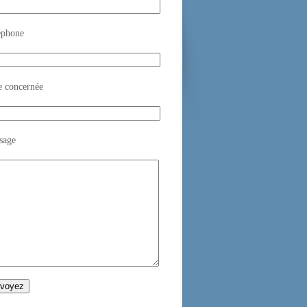
éphone
e concernée
sage