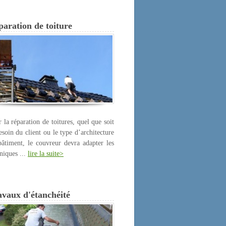
aration de toiture
 la réparation de toitures, quel que soit
esoin du client ou le type d’architecture
âtiment, le couvreur devra adapter les
niques ...
lire la suite>
avaux d'étanchéité