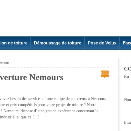
ion de toiture
Démoussage de toiture
Pose de Velux
Faç
Nemours
CO
Commentaires
uverture Nemours
Par 
fermés
sur
Entreprise
de
 avez besoin des services d’ une équipe de couvreurs à Nemours
Nom
couverture
aire et prix compétitifs pour votre projet de toiture ? Notre
Nemours
re à Nemours dispose d’ une grande expérience concernant la
 industrielle, que ce […]
Emai