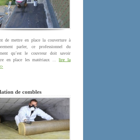
nt de mettre en place la couverture à
prement parler, ce professionnel du
iment qu’est le couvreur doit savoir
tre en place les matériaux ...
lire la
e>
lation de combles