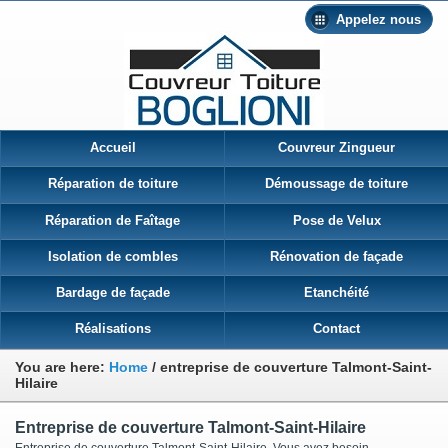
Appelez nous
Accueil
Couvreur Zingueur
Réparation de toiture
Démoussage de toiture
Réparation de Faîtage
Pose de Velux
Isolation de combles
Rénovation de façade
Bardage de façade
Etanchéité
Réalisations
Contact
You are here:
Home
/
entreprise de couverture Talmont-Saint-
Hilaire
Entreprise de couverture Talmont-Saint-Hilaire
Entreprise de couverture Talmont-Saint-Hilaire Vous avez besoin