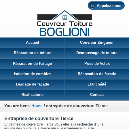
Appelez nous
Accueil
Couvreur Zingueur
Réparation de toiture
Démoussage de toiture
Réparation de Faîtage
Pose de Velux
Isolation de combles
Rénovation de façade
Bardage de façade
Etanchéité
Réalisations
Contact
You are here:
Home
/
entreprise de couverture Tierce
Entreprise de couverture Tierce
Entreprise de couverture Tierce Vous êtes à la recherche d’ une
équipe de couvreurs à Tierce qui allie expérience, qualité,