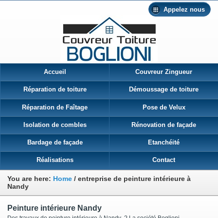
Appelez nous
Accueil
Couvreur Zingueur
Réparation de toiture
Démoussage de toiture
Réparation de Faîtage
Pose de Velux
Isolation de combles
Rénovation de façade
Bardage de façade
Etanchéité
Réalisations
Contact
You are here:
Home
/
entreprise de peinture intérieure à
Nandy
Peinture intérieure Nandy
Des travaux de peinture intérieure à Nandy ? La société Boglioni