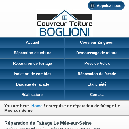
Appelez nous
Accueil
Couvreur Zingueur
Réparation de toiture
Démoussage de toiture
Réparation de Faîtage
Pose de Velux
Isolation de combles
Rénovation de façade
Bardage de façade
Etanchéité
Réalisations
Contact
You are here:
Home
/
entreprise de réparation de faîtage Le
Mée-sur-Seine
Réparation de Faîtage Le Mée-sur-Seine
La réparation de faîtage à Le Mée-sur-Seine Le toit avec son