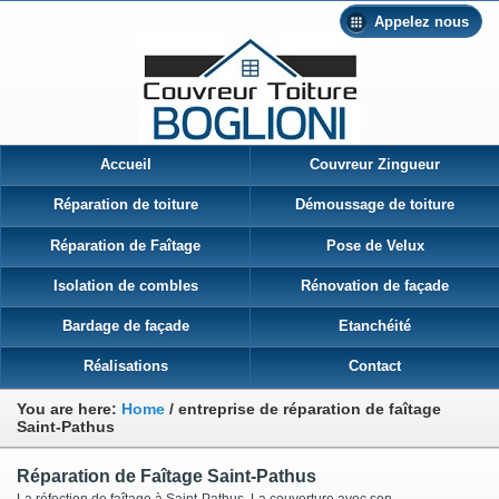
Appelez nous
Accueil
Couvreur Zingueur
Réparation de toiture
Démoussage de toiture
Réparation de Faîtage
Pose de Velux
Isolation de combles
Rénovation de façade
Bardage de façade
Etanchéité
Réalisations
Contact
You are here:
Home
/
entreprise de réparation de faîtage
Saint-Pathus
Réparation de Faîtage Saint-Pathus
La réfection de faîtage à Saint-Pathus La couverture avec son