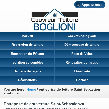
Appelez nous
Accueil
Couvreur Zingueur
Réparation de toiture
Démoussage de toiture
Réparation de Faîtage
Pose de Velux
Isolation de combles
Rénovation de façade
Bardage de façade
Etanchéité
Réalisations
Contact
You are here:
Home
/
entreprise de toiture Saint-Sebastien-
sur-Loire
Entreprise de couverture Saint-Sebastien-sur-Loire
Entreprise de couverture Saint-Sebastien-sur-Loire Vous êtes à