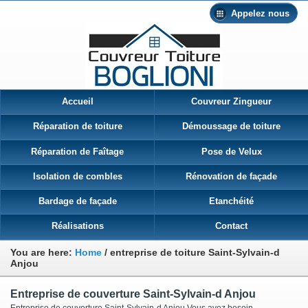
Appelez nous
Accueil
Couvreur Zingueur
Réparation de toiture
Démoussage de toiture
Réparation de Faîtage
Pose de Velux
Isolation de combles
Rénovation de façade
Bardage de façade
Etanchéité
Réalisations
Contact
You are here:
Home
/
entreprise de toiture Saint-Sylvain-d
Anjou
Entreprise de couverture Saint-Sylvain-d Anjou
Entreprise de couverture Saint-Sylvain-d Anjou Vous avez besoin