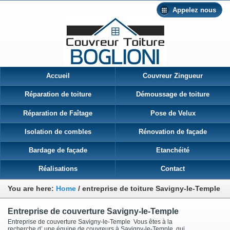
Appelez nous
Accueil
Couvreur Zingueur
Réparation de toiture
Démoussage de toiture
Réparation de Faîtage
Pose de Velux
Isolation de combles
Rénovation de façade
Bardage de façade
Etanchéité
Réalisations
Contact
You are here:
Home
/
entreprise de toiture Savigny-le-Temple
Entreprise de couverture Savigny-le-Temple
Entreprise de couverture Savigny-le-Temple Vous êtes à la
recherche d’ une équipe de couvreurs à Savigny-le-Temple qui