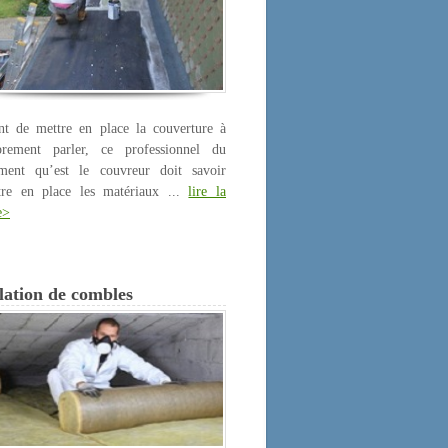
nt de mettre en place la couverture à
prement parler, ce professionnel du
iment qu’est le couvreur doit savoir
tre en place les matériaux ...
lire la
e>
lation de combles