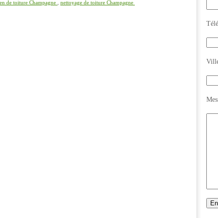
ien de toiture Champagne
,
nettoyage de toiture Champagne
Tél
Vill
Mes