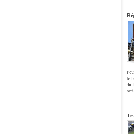
Rép
Pour
le b
du b
tech
Tr