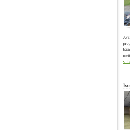
Ava
pro
bât
met
suit
Iso