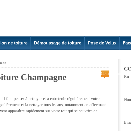
ion de toiture
Démoussage de toiture
Pose de Velux
Faç
pagne
CO
Commentaires
oiture Champagne
Par 
fermés
sur
Demoussage
de
 faut penser à nettoyer et à entretenir régulièrement votre
Nom
toiture
 régulièrement et la nettoyer tous les ans, notamment en effectuant
Champagne
ent apparaître rapidement sur votre toit qui se couvrira de
Emai