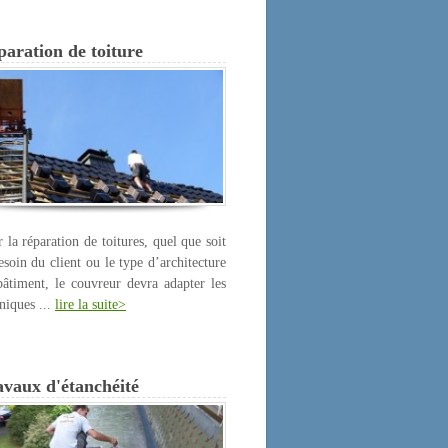
aration de toiture
 la réparation de toitures, quel que soit
esoin du client ou le type d’architecture
âtiment, le couvreur devra adapter les
niques ...
lire la suite>
avaux d'étanchéité