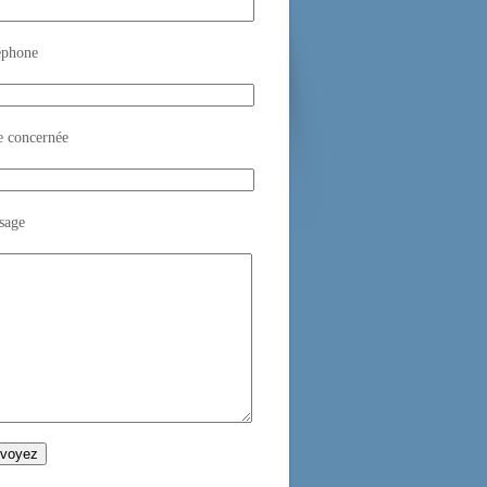
éphone
e concernée
sage