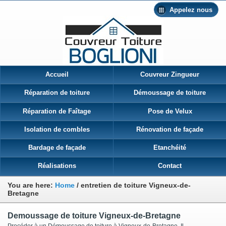
Appelez nous
Accueil
Couvreur Zingueur
Réparation de toiture
Démoussage de toiture
Réparation de Faîtage
Pose de Velux
Isolation de combles
Rénovation de façade
Bardage de façade
Etanchéité
Réalisations
Contact
You are here:
Home
/
entretien de toiture Vigneux-de-
Bretagne
Demoussage de toiture Vigneux-de-Bretagne
Procéder à un Démoussage de toiture à Vigneux-de-Bretagne Il