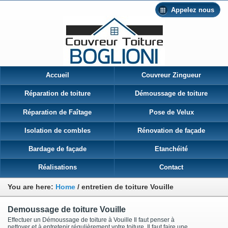
Appelez nous
Accueil
Couvreur Zingueur
Réparation de toiture
Démoussage de toiture
Réparation de Faîtage
Pose de Velux
Isolation de combles
Rénovation de façade
Bardage de façade
Etanchéité
Réalisations
Contact
You are here:
Home
/
entretien de toiture Vouille
Demoussage de toiture Vouille
Effectuer un Démoussage de toiture à Vouille Il faut penser à
nettoyer et à entretenir régulièrement votre toiture. Il faut faire une