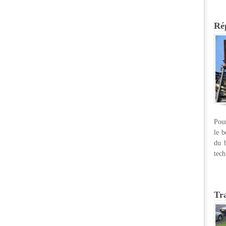
Rép
Pour
le b
du b
tech
Tr