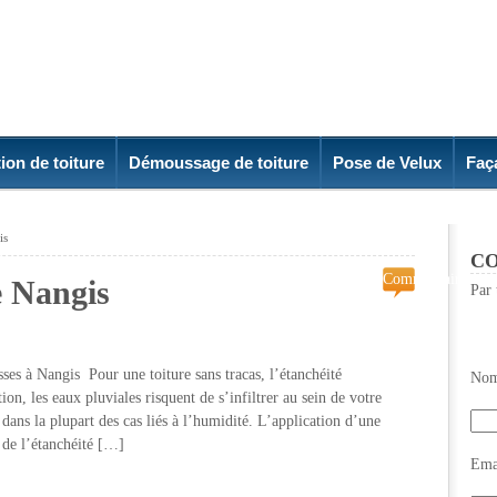
ion de toiture
Démoussage de toiture
Pose de Velux
Faç
gis
CO
Commentaires
re Nangis
Par 
fermés
sur
Etancheite
toiture
asses à Nangis Pour une toiture sans tracas, l’étanchéité
Nom
Nangis
on, les eaux pluviales risquent de s’infiltrer au sein de votre
dans la plupart des cas liés à l’humidité. L’application d’une
 de l’étanchéité […]
Emai