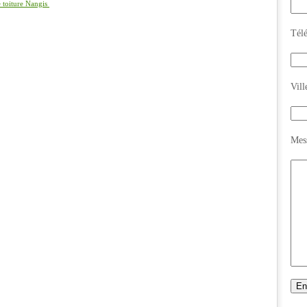
e toiture Nangis
Tél
Vill
Mes