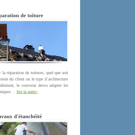
aration de toiture
 la réparation de toitures, quel que soit
esoin du client ou le type d’architecture
âtiment, le couvreur devra adapter les
niques ...
lire la suite>
avaux d'étanchéité