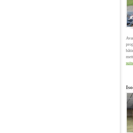
Ava
pro
bât
met
suit
Iso