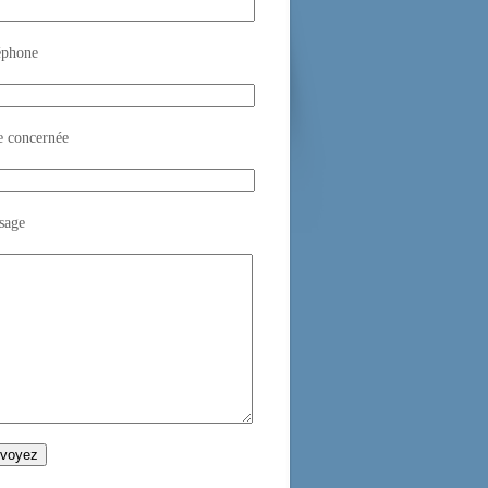
éphone
e concernée
sage