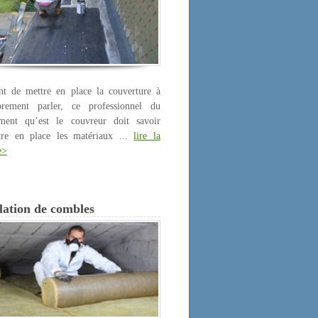
nt de mettre en place la couverture à
prement parler, ce professionnel du
iment qu’est le couvreur doit savoir
tre en place les matériaux ...
lire la
e>
lation de combles