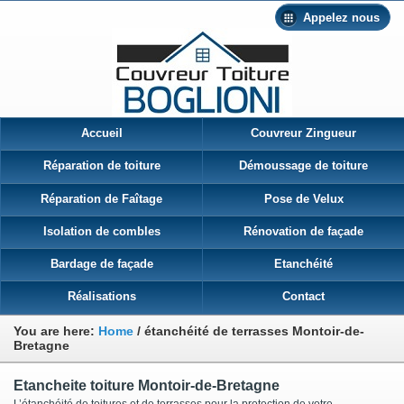
Appelez nous
Accueil
Couvreur Zingueur
Réparation de toiture
Démoussage de toiture
Réparation de Faîtage
Pose de Velux
Isolation de combles
Rénovation de façade
Bardage de façade
Etanchéité
Réalisations
Contact
You are here:
Home
/
étanchéité de terrasses Montoir-de-
Bretagne
Etancheite toiture Montoir-de-Bretagne
L’étanchéité de toitures et de terrasses pour la protection de votre