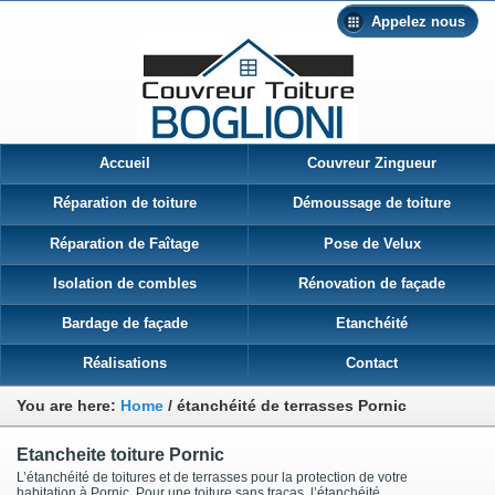
Appelez nous
Accueil
Couvreur Zingueur
Réparation de toiture
Démoussage de toiture
Réparation de Faîtage
Pose de Velux
Isolation de combles
Rénovation de façade
Bardage de façade
Etanchéité
Réalisations
Contact
You are here:
Home
/
étanchéité de terrasses Pornic
Etancheite toiture Pornic
L’étanchéité de toitures et de terrasses pour la protection de votre
habitation à Pornic Pour une toiture sans tracas, l’étanchéité