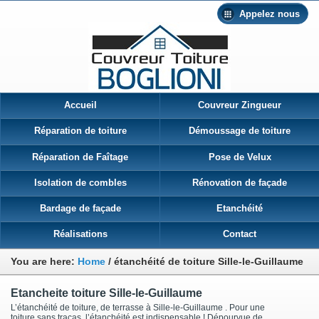
Appelez nous
Accueil
Couvreur Zingueur
Réparation de toiture
Démoussage de toiture
Réparation de Faîtage
Pose de Velux
Isolation de combles
Rénovation de façade
Bardage de façade
Etanchéité
Réalisations
Contact
You are here:
Home
/
étanchéité de toiture Sille-le-Guillaume
Etancheite toiture Sille-le-Guillaume
L’étanchéité de toiture, de terrasse à Sille-le-Guillaume . Pour une
toiture sans tracas, l’étanchéité est indispensable ! Dépourvue de