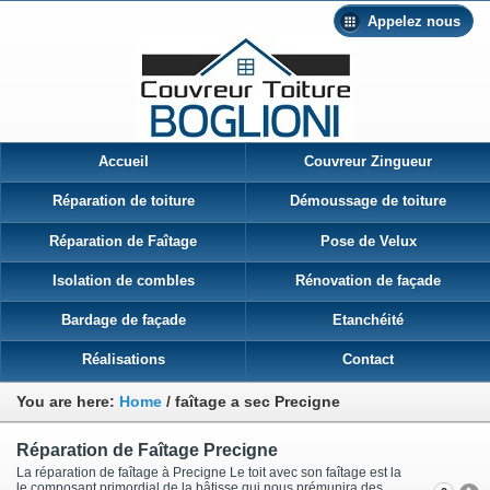
Appelez nous
Accueil
Couvreur Zingueur
Réparation de toiture
Démoussage de toiture
Réparation de Faîtage
Pose de Velux
Isolation de combles
Rénovation de façade
Bardage de façade
Etanchéité
Réalisations
Contact
You are here:
Home
/
faîtage a sec Precigne
Réparation de Faîtage Precigne
La réparation de faîtage à Precigne Le toit avec son faîtage est la
le composant primordial de la bâtisse qui nous prémunira des