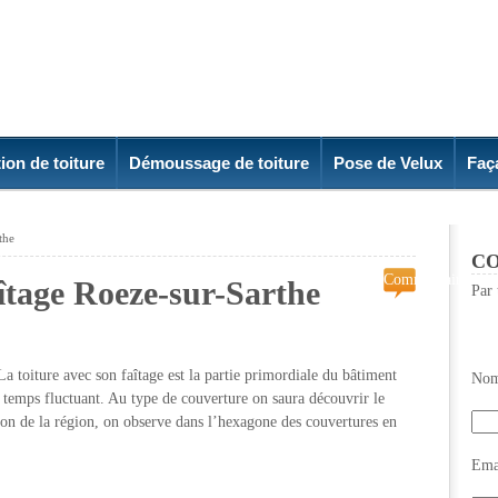
ion de toiture
Démoussage de toiture
Pose de Velux
Faç
rthe
CO
Commentaires
îtage Roeze-sur-Sarthe
Par 
fermés
sur
Réparation
de
a toiture avec son faîtage est la partie primordiale du bâtiment
Nom
Faîtage
 temps fluctuant. Au type de couverture on saura découvrir le
Roeze-
ion de la région, on observe dans l’hexagone des couvertures en
sur-
Sarthe
Emai