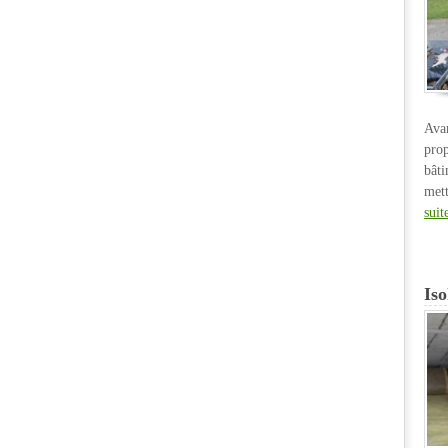
Ava
pro
bât
met
suit
Iso