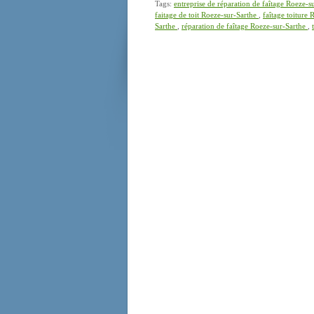
Tags:
entreprise de réparation de faîtage Roeze-
faitage de toit Roeze-sur-Sarthe
,
faîtage toiture
Sarthe
,
réparation de faîtage Roeze-sur-Sarthe
,