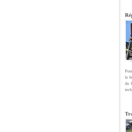
Rép
Pour
le b
du b
tech
Tr