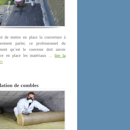
nt de mettre en place la couverture à
prement parler, ce professionnel du
iment qu’est le couvreur doit savoir
tre en place les matériaux ...
lire la
e>
lation de combles