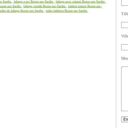
sur-Sarthe
,
faîtage a sec Roeze-sur-Sarthe
,
faîtage avec ciment Roeze-sur-Sarthe
,
 Roeze-sur-Sarthe
,
faîtage ventilé Roeze-sur-Sarthe
,
faitière toiture Roeze-sur-
tuiles de faîtage Roeze-sur-Sarthe
,
tuiles faîtières Roeze-sur-Sarthe
Tél
Vill
Mes