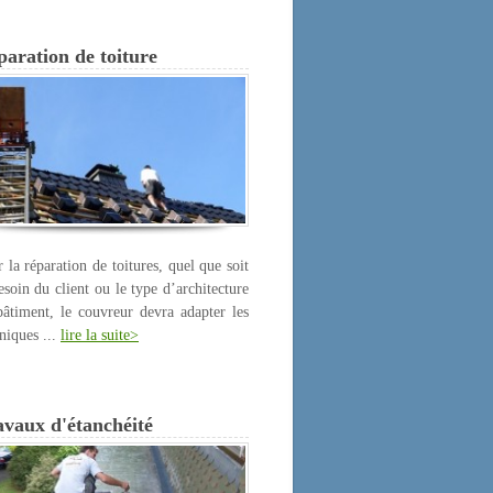
aration de toiture
 la réparation de toitures, quel que soit
esoin du client ou le type d’architecture
âtiment, le couvreur devra adapter les
niques ...
lire la suite>
avaux d'étanchéité