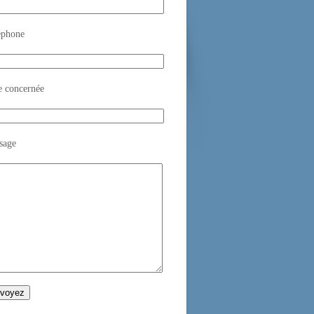
éphone
e concernée
sage