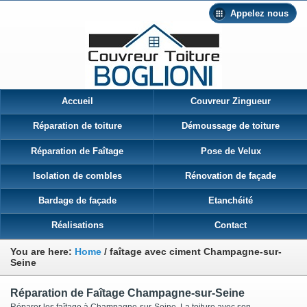
Appelez nous
Accueil
Couvreur Zingueur
Réparation de toiture
Démoussage de toiture
Réparation de Faîtage
Pose de Velux
Isolation de combles
Rénovation de façade
Bardage de façade
Etanchéité
Réalisations
Contact
You are here:
Home
/
faîtage avec ciment Champagne-sur-
Seine
Réparation de Faîtage Champagne-sur-Seine
Réparer les faîtage à Champagne-sur-Seine La toiture avec son