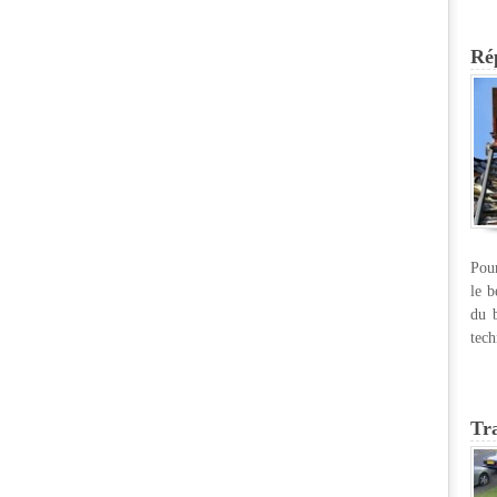
Rép
Pour
le b
du b
tech
Tr