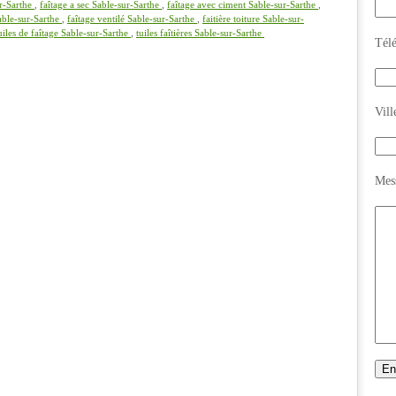
ur-Sarthe
,
faîtage a sec Sable-sur-Sarthe
,
faîtage avec ciment Sable-sur-Sarthe
,
Sable-sur-Sarthe
,
faîtage ventilé Sable-sur-Sarthe
,
faitière toiture Sable-sur-
uiles de faîtage Sable-sur-Sarthe
,
tuiles faîtières Sable-sur-Sarthe
Tél
Vill
Mes