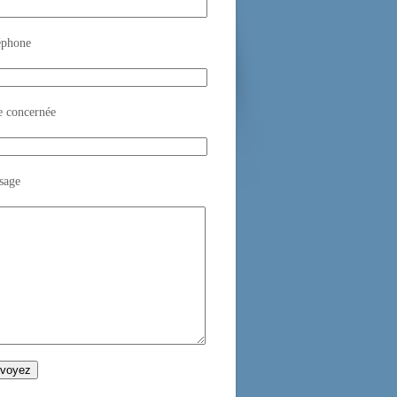
éphone
e concernée
sage