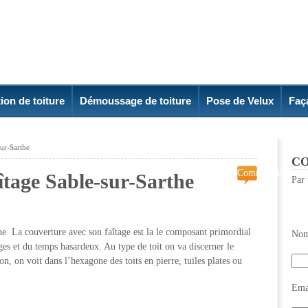
ion de toiture
Démoussage de toiture
Pose de Velux
Faç
sur-Sarthe
CO
Commentaires
îtage Sable-sur-Sarthe
Par 
fermés
sur
Réparation
de
the La couverture avec son faîtage est la le composant primordial
Nom
Faîtage
ges et du temps hasardeux. Au type de toit on va discerner le
Sable-
n, on voit dans l’hexagone des toits en pierre, tuiles plates ou
sur-
Sarthe
Emai