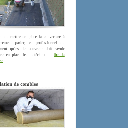
nt de mettre en place la couverture à
prement parler, ce professionnel du
iment qu’est le couvreur doit savoir
tre en place les matériaux ...
lire la
e>
lation de combles