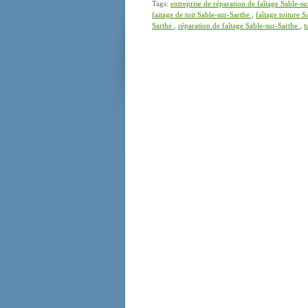
Tags:
entreprise de réparation de faîtage Sable-s
faitage de toit Sable-sur-Sarthe
,
faîtage toiture 
Sarthe
,
réparation de faîtage Sable-sur-Sarthe
,
t