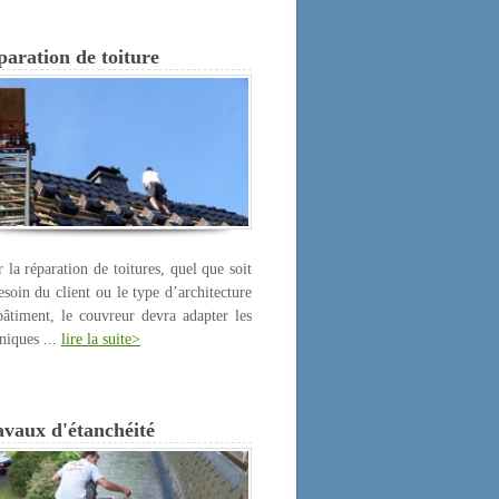
aration de toiture
 la réparation de toitures, quel que soit
esoin du client ou le type d’architecture
âtiment, le couvreur devra adapter les
niques ...
lire la suite>
avaux d'étanchéité