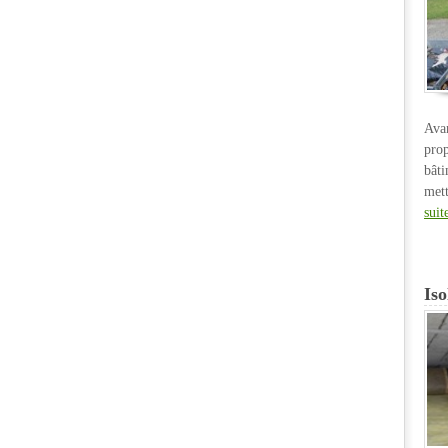
Ava
pro
bât
met
suit
Iso