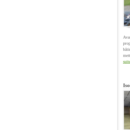
Ava
pro
bât
met
suit
Iso