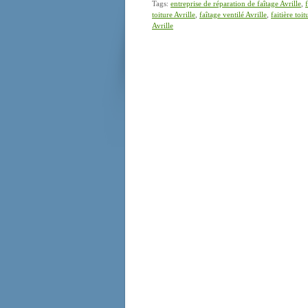
Tags:
entreprise de réparation de faîtage Avrille
,
toiture Avrille
,
faîtage ventilé Avrille
,
faitière toit
Avrille