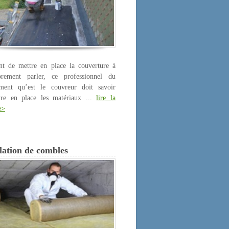
nt de mettre en place la couverture à
prement parler, ce professionnel du
iment qu’est le couvreur doit savoir
tre en place les matériaux ...
lire la
e>
lation de combles