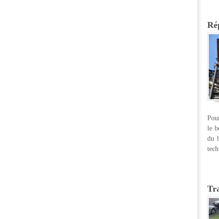
Rép
Pour
le b
du b
tech
Tr