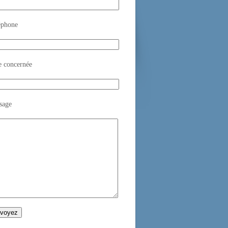
éphone
e concernée
sage