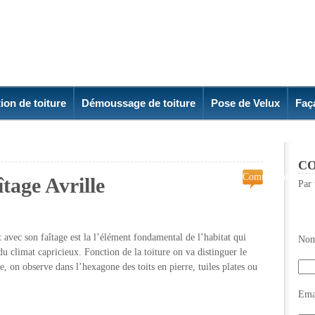
ion de toiture
Démoussage de toiture
Pose de Velux
Faç
CO
Commentaires
tage Avrille
Par 
fermés
sur
Réparation
de
t avec son faîtage est la l’élément fondamental de l’habitat qui
Nom
Faîtage
du climat capricieux. Fonction de la toiture on va distinguer le
Avrille
, on observe dans l’hexagone des toits en pierre, tuiles plates ou
Emai