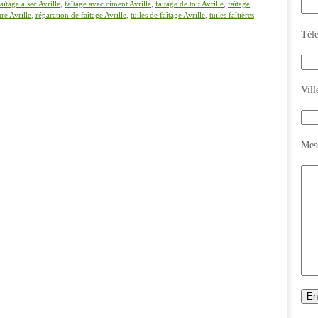
faîtage a sec Avrille
,
faîtage avec ciment Avrille
,
faitage de toit Avrille
,
faîtage
ure Avrille
,
réparation de faîtage Avrille
,
tuiles de faîtage Avrille
,
tuiles faîtières
Tél
Vill
Mes