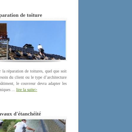
aration de toiture
 la réparation de toitures, quel que soit
esoin du client ou le type d’architecture
âtiment, le couvreur devra adapter les
niques ...
lire la suite>
avaux d'étanchéité