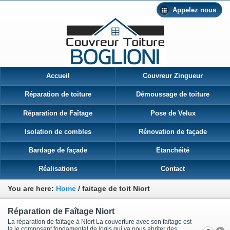
Appelez nous
Accueil
Couvreur Zingueur
Réparation de toiture
Démoussage de toiture
Réparation de Faîtage
Pose de Velux
Isolation de combles
Rénovation de façade
Bardage de façade
Etanchéité
Réalisations
Contact
You are here:
Home
/
faitage de toit Niort
Réparation de Faîtage Niort
La réparation de faîtage à Niort La couverture avec son faîtage est
la le composant fondamental de logis qui va nous abriter des