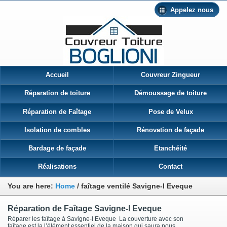
Appelez nous
Accueil
Couvreur Zingueur
Réparation de toiture
Démoussage de toiture
Réparation de Faîtage
Pose de Velux
Isolation de combles
Rénovation de façade
Bardage de façade
Etanchéité
Réalisations
Contact
You are here:
Home
/
faîtage ventilé Savigne-l Eveque
Réparation de Faîtage Savigne-l Eveque
Réparer les faîtage à Savigne-l Eveque La couverture avec son
faîtage est la l’élément essentiel de la maison qui saura nous