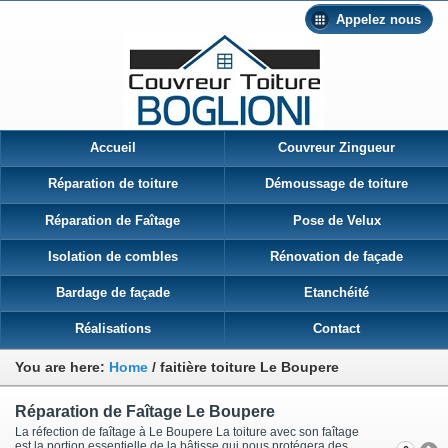
Appelez nous
Accueil
Couvreur Zingueur
Réparation de toiture
Démoussage de toiture
Réparation de Faîtage
Pose de Velux
Isolation de combles
Rénovation de façade
Bardage de façade
Etanchéité
Réalisations
Contact
You are here:
Home
/
faitière toiture Le Boupere
Réparation de Faîtage Le Boupere
La réfection de faîtage à Le Boupere La toiture avec son faîtage
est la portion essentielle de la bâtisse qui nous protégera des