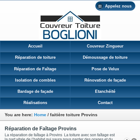
Appelez nous
Accueil
Couvreur Zingueur
Réparation de toiture
Démoussage de toiture
Réparation de Faîtage
Pose de Velux
Isolation de combles
Rénovation de façade
Bardage de façade
Etanchéité
Réalisations
Contact
You are here:
Home
/
faitière toiture Provins
Réparation de Faîtage Provins
La réparation de faîtage à Provins La toiture avec son faîtage est
la part vitale de l’habitat qui saura nous garder des orages et du