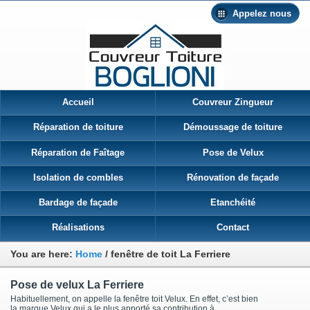
Appelez nous
Accueil
Couvreur Zingueur
Réparation de toiture
Démoussage de toiture
Réparation de Faîtage
Pose de Velux
Isolation de combles
Rénovation de façade
Bardage de façade
Etanchéité
Réalisations
Contact
You are here:
Home
/
fenêtre de toit La Ferriere
Pose de velux La Ferriere
Habituellement, on appelle la fenêtre toit Velux. En effet, c’est bien
la marque Velux qui a le plus apporté sa contribution à