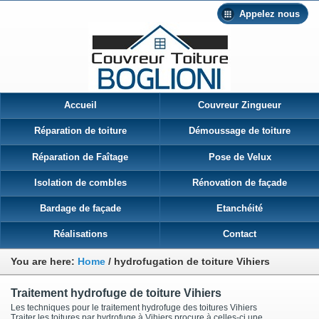
Appelez nous
Accueil
Couvreur Zingueur
Réparation de toiture
Démoussage de toiture
Réparation de Faîtage
Pose de Velux
Isolation de combles
Rénovation de façade
Bardage de façade
Etanchéité
Réalisations
Contact
You are here:
Home
/
hydrofugation de toiture Vihiers
Traitement hydrofuge de toiture Vihiers
Les techniques pour le traitement hydrofuge des toitures Vihiers
Traiter les toitures par hydrofuge à Vihiers procure à celles-ci une