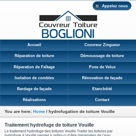
Appelez nous
Accueil
Couvreur Zingueur
Réparation de toiture
Démoussage de toiture
Réparation de Faîtage
Pose de Velux
Isolation de combles
Rénovation de façade
Bardage de façade
Etanchéité
Réalisations
Contact
You are here:
Home
/
hydrofugation de toiture Vouille
Traitement hydrofuge de toiture Vouille
Le traitement hydrofuge des toitures Vouille Traiter les toitures par
hydrofuge à Vouille permet à celles-ci d’être préservées de l’eau