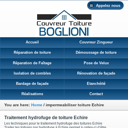
Appelez nous
Accueil
Couvreur Zingueur
Réparation de toiture
Démoussage de toiture
Réparation de Faîtage
Pose de Velux
Isolation de combles
Rénovation de façade
Bardage de façade
Etanchéité
Réalisations
Contact
You are here:
Home
/
impermeabiliser toiture Echire
Traitement hydrofuge de toiture Echire
Les techniques pour le traitement hydrofuge des toitures Echire
Traiter les toitures par hydrofuge à Echire permet à celles-ci d’être