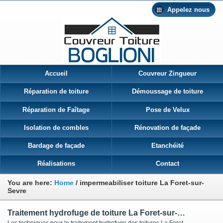
Appelez nous
Accueil
Couvreur Zingueur
Réparation de toiture
Démoussage de toiture
Réparation de Faîtage
Pose de Velux
Isolation de combles
Rénovation de façade
Bardage de façade
Etanchéité
Réalisations
Contact
You are here:
Home
/
impermeabiliser toiture La Foret-sur-
Sevre
Traitement hydrofuge de toiture La Foret-sur-Sevre
Les techniques pour le traitement hydrofuge des toitures La Foret-