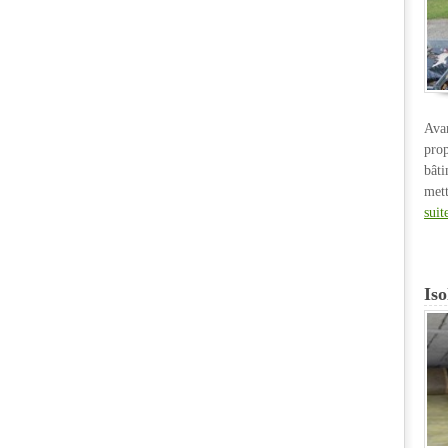
Ava
pro
bât
met
suit
Iso