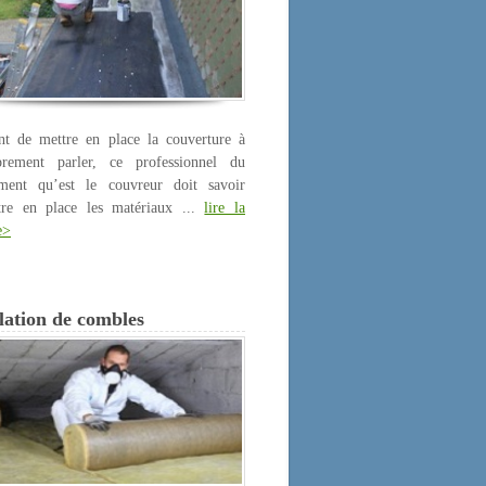
nt de mettre en place la couverture à
prement parler, ce professionnel du
iment qu’est le couvreur doit savoir
tre en place les matériaux ...
lire la
e>
lation de combles