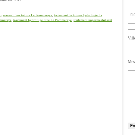
de
toiture
La
Tél
mpermeabiliser toiture La Pommeraye
,
traitement de toiture hydrofuge La
Pommeraye
ommeraye
,
traitement hydrofuge tuile La Pommeraye
,
traitement impermeabilisant
Vill
Mes