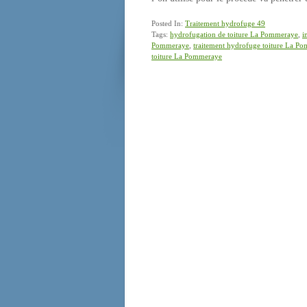
Posted In:
Traitement hydrofuge 49
Tags:
hydrofugation de toiture La Pommeraye
,
i
Pommeraye
,
traitement hydrofuge toiture La P
toiture La Pommeraye