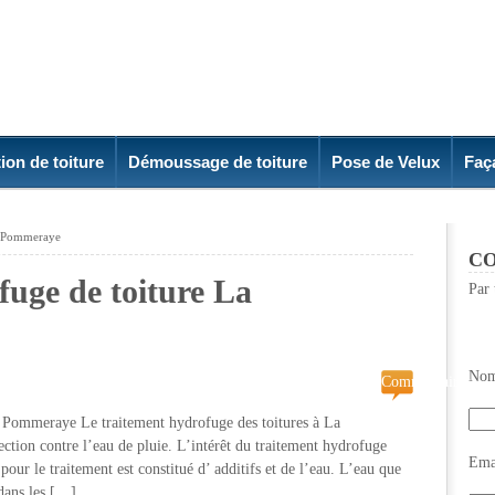
ion de toiture
Démoussage de toiture
Pose de Velux
Faç
a Pommeraye
CO
fuge de toiture La
Par 
Nom
Commentaires
fermés
a Pommeraye Le traitement hydrofuge des toitures à La
sur
ction contre l’eau de pluie. L’intérêt du traitement hydrofuge
Traitement
Emai
pour le traitement est constitué d’ additifs et de l’eau. L’eau que
hydrofuge
 dans les […]