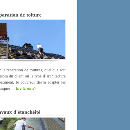
aration de toiture
 la réparation de toitures, quel que soit
esoin du client ou le type d’architecture
âtiment, le couvreur devra adapter les
niques ...
lire la suite>
avaux d'étanchéité