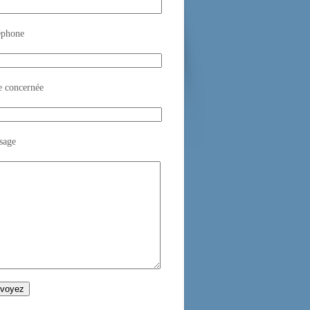
éphone
e concernée
sage