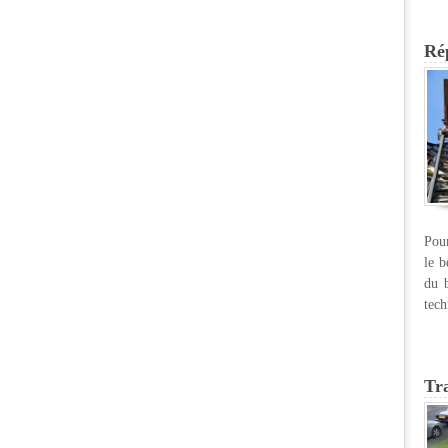
Rép
Pour
le b
du b
tech
Tr