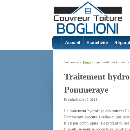
Accueil
Etanchéité
Réparat
You are here:
Home
/
impermeabiliser toiture L
Traitement hydro
Pommeraye
Published: juin 10, 2014
Le traitement hydrofuge des toitures L
Pommeraye procure à celles-ci une prote
n’est pas compliquée. Le produit utilisé 
l’on utilise pour le procédé va pénétrer