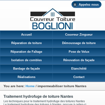
Appelez nous
Accueil
Couvreur Zingueur
Réparation de toiture
Démoussage de toiture
Réparation de Faîtage
Pose de Velux
Isolation de combles
Rénovation de façade
Bardage de façade
Etanchéité
Réalisations
Contact
You are here:
Home
/
impermeabiliser toiture Nantes
Traitement hydrofuge de toiture Nantes
Les techniques pour le traitement hydrofuge des toitures Nantes
Le traitement hydrofuge des toitures à Nantes procure à celles-ci