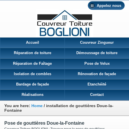
Appelez nous
Accueil
Couvreur Zingueur
Réparation de toiture
Démoussage de toiture
Réparation de Faîtage
Pose de Velux
Isolation de combles
Rénovation de façade
Bardage de façade
Etanchéité
Réalisations
Contact
You are here:
Home
/
installation de gouttières Doue-la-
Fontaine
Pose de gouttières Doue-la-Fontaine
Couvreur Toiture BOGLIONI : Travaux pour la pose de gouttières